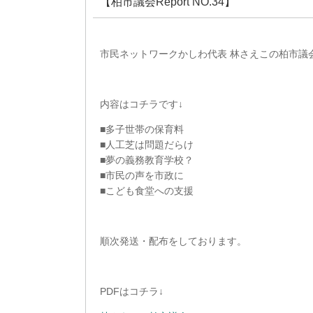
【柏市議会Report NO.34】
市民ネットワークかしわ代表 林さえこの柏市議会Re
内容はコチラです↓
■多子世帯の保育料
■人工芝は問題だらけ
■夢の義務教育学校？
⁡■市民の声を市政に
■こども食堂への支援
順次発送・配布をしております。
PDFはコチラ↓